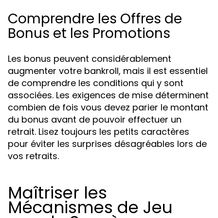
Comprendre les Offres de
Bonus et les Promotions
Les bonus peuvent considérablement
augmenter votre bankroll, mais il est essentiel
de comprendre les conditions qui y sont
associées. Les exigences de mise déterminent
combien de fois vous devez parier le montant
du bonus avant de pouvoir effectuer un
retrait. Lisez toujours les petits caractères
pour éviter les surprises désagréables lors de
vos retraits.
Maîtriser les
Mécanismes de Jeu