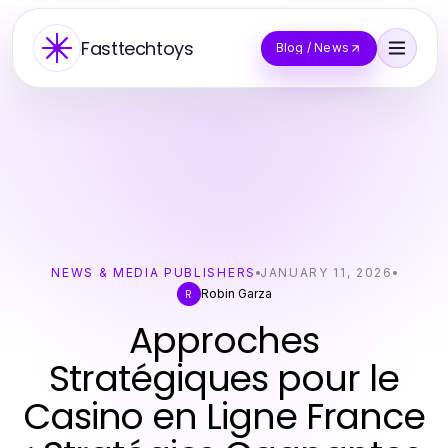
Fasttechtoys
Blog / News
NEWS & MEDIA PUBLISHERS
JANUARY 11, 2026
Robin Garza
R
Approches
Stratégiques pour le
Casino en Ligne France