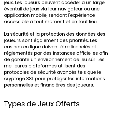
jeux. Les joueurs peuvent accéder à un large
éventail de jeux via leur navigateur ou une
application mobile, rendant l'expérience
accessible à tout moment et en tout lieu.
La sécurité et la protection des données des
joueurs sont également des priorités. Les
casinos en ligne doivent être licenciés et
réglementés par des instances officielles afin
de garantir un environnement de jeu sûr. Les
meilleures plateformes utilisent des
protocoles de sécurité avancés tels que le
cryptage SSL pour protéger les informations
personnelles et financières des joueurs.
Types de Jeux Offerts