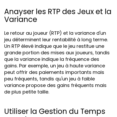
Anayser les RTP des Jeux et la
Variance
Le retour au joueur (RTP) et la variance d'un
jeu déterminent leur rentabilité à long terme.
Un RTP élevé indique que le jeu restitue une
grande portion des mises aux joueurs, tandis
que la variance indique la fréquence des
gains. Par exemple, un jeu à haute variance
peut offrir des paiements importants mais
peu fréquents, tandis qu'un jeu à faible
variance propose des gains fréquents mais
de plus petite taille.
Utiliser la Gestion du Temps