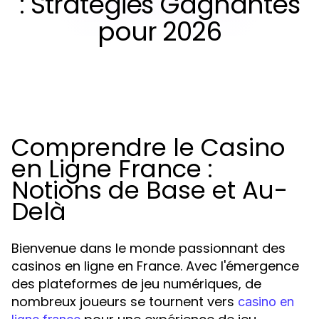
: Stratégies Gagnantes
pour 2026
Comprendre le Casino
en Ligne France :
Notions de Base et Au-
Delà
Bienvenue dans le monde passionnant des
casinos en ligne en France. Avec l'émergence
des plateformes de jeu numériques, de
nombreux joueurs se tournent vers
casino en